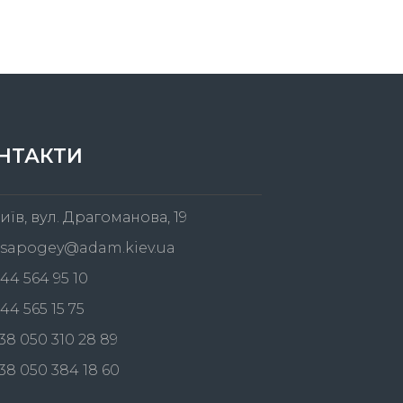
НТАКТИ
иїв, вул. Драгоманова, 19
sapogey@adam.kiev.ua
44 564 95 10
44 565 15 75
38 050 310 28 89
38 050 384 18 60