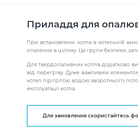
Приладдя для опалюв
При встановленні котла в котельній вик
опалення в цілому. Це групи безпеки, зап
Для твердопаливних котлів додатково вик
від перегріву. Дуже важливим елементо
котел підігрітою водою зворотнього пот
експлуатації котла.
Для замовлення скористайтесь ф