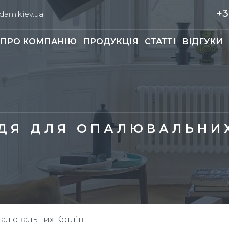
+3
am.kiev.ua
ПРО КОМПАНІЮ
ПРОДУКЦІЯ
СТАТТІ
ВІДГУКИ
ДЯ ДЛЯ ОПАЛЮВАЛЬНИХ
алювальних Котлів