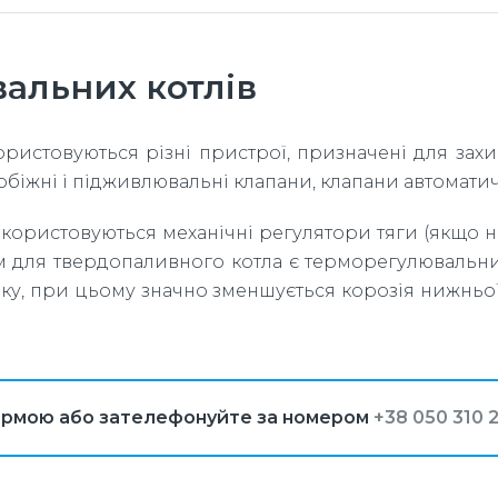
альних котлів
ористовуються різні пристрої, призначені для зах
обіжні і підживлювальні клапани, клапани автоматич
ористовуються механічні регулятори тяги (якщо не
м для твердопаливного котла є терморегулювальн
оку, при цьому значно зменшується корозія нижньо
ормою або зателефонуйте за номером
+38 050 310 