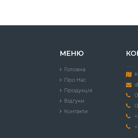
МЕНЮ
КО
Головна
К
Про Нас
d
Продукція
0
Відгуки
0
Контакти
+
+