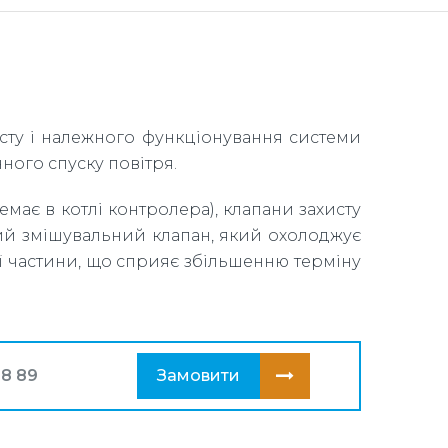
исту і належного функціонування системи
ного спуску повітря.
має в котлі контролера), клапани захисту
ий змішувальний клапан, який охолоджує
ї частини, що сприяє збільшенню терміну
28 89
Замовити